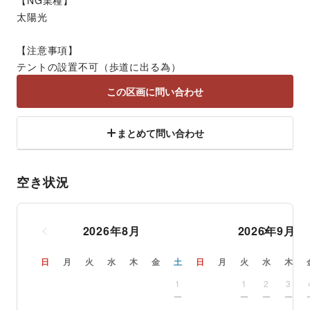
【NG業種】
太陽光
【注意事項】
テントの設置不可（歩道に出る為）
この区画に問い合わせ
まとめて問い合わせ
空き状況
2026
年
8
月
2026
年
9
月
日
月
火
水
木
金
土
日
月
火
水
木
1
1
2
3