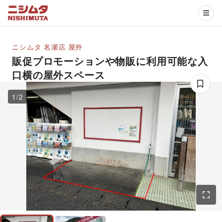
ニシムタ 名瀬店
屋外
販促プロモーションや物販に利用可能な入
口横の屋外スペース
1
/
2