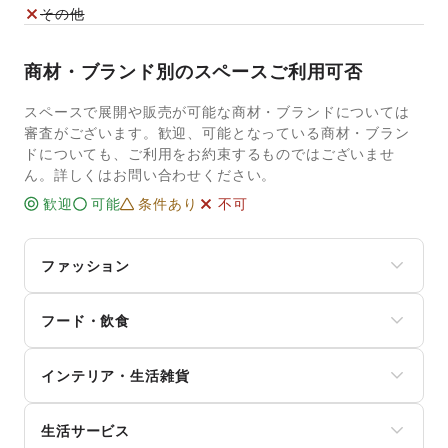
その他
商材・ブランド別のスペースご利用可否
スペースで展開や販売が可能な商材・ブランドについては
審査がございます。歓迎、可能となっている商材・ブラン
ドについても、ご利用をお約束するものではございませ
ん。詳しくはお問い合わせください。
歓迎
可能
条件あり
不可
ファッション
メンズファッション
フード・飲食
レディースファッション
ユニセックス
スイーツ・洋菓子
インナー・ルームウェア
インテリア・生活雑貨
和菓子
キッズ・ベビー・マタニティ
パン
スポーツ
インテリア
お弁当・惣菜
シーズナルウェア
生活サービス
寝具・ベッド
軽食・ホットスナック