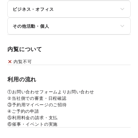
Webメディア・アプリ
ゴルフ
地方公共団体・行政・政府
マイクロモビリティ
テレビ・ドラマ
その他レジャー・スポーツ
ビジネス・オフィス
外国団体・大使館
その他車・バイク・モビリティ
映画
募金・寄付
音楽・ライブ
法人向けサービス
NPO・ボランティア活動
その他活動・個人
演劇
オフィス家具・OA機器
その他NPO・公共団体
占い
イベント企画・運営
その他活動・個人
公営競技・宝くじ
その他ビジネス・オフィス
その他エンタメ・ガジェット
内覧について
内覧不可
利用の流れ
①お問い合わせフォームよりお問い合わせ 
②当社側での審査・日程確認 
③予約用マイページのご招待 
④ご予約の申請 
⑤利用料金の請求・支払 
⑥催事・イベントの実施