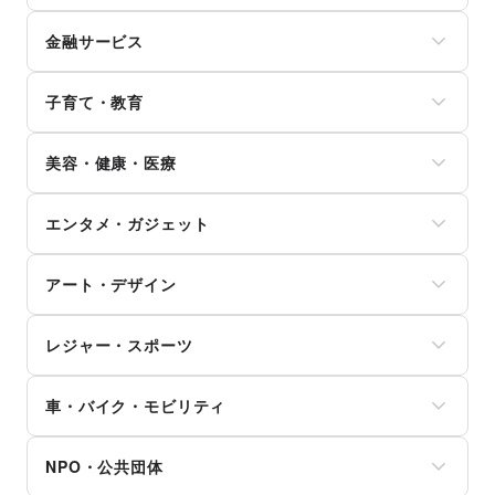
ジュエリー・アクセサリー
家具・家電
コーヒー・紅茶
携帯キャリア・格安SIM
メガネ・アイウェア
キッチン雑貨・調理器具
その他飲料
金融サービス
インターネット・プロバイダ
腕時計
掃除用品・生活便利品
ワイン・洋酒
電気・ガス
靴
文房具
クレジットカード
日本酒・焼酎・地酒
ウォーターサーバー
バッグ・革小物
手芸・ハンドメイド
子育て・教育
保険
食材・調味料
ハウスクリーニング・家事代行
ファッション雑貨
DIY用品・日曜大工
銀行
物産展・マルシェ
定期宅配
和服・着物
ベビー用品
園芸・ガーデニング
住宅ローン
キッチンカー・移動販売
リサイクル雑貨・古本
美容・健康・医療
古着
ランドセル
花・盆栽・ドライフラワー
証券・FX
野菜・果物・生鮮食品
買取査定・金券
その他ファッション
学習教材・通信教育
犬・猫・ペット
不動産投資
その他フード・飲食
ジム・フィットネス
ギフト・プレゼント
子供向け教室・レッスン
日用雑貨
その他金融サービス
エンタメ・ガジェット
ダイエット・健康グッズ
冠婚葬祭
塾・家庭教師
食器・陶磁器
美容・コスメ・香水
資格・習い事
おもちゃ・絵本
その他インテリア・生活雑貨
PC・スマートフォン
ヘアケア・シャンプー
リフォーム
その他子育て・教育
アート・デザイン
スマホアクセサリー
美容家電
住宅（購入・賃貸）
ガジェット
ヘアサロン・ネイルサロン
たばこ
絵画・書
ゲーム
マッサージ・整体
レジャー・スポーツ
修理・メンテナンス
写真・イラストレーション
アニメ
エステ・美容サービス
就職・転職・求人
立体作品・彫刻
コミック・マンガ
旅行・レジャー
健康食品・サプリメント
その他生活サービス
その他アート・デザイン
アイドル・芸能人
車・バイク・モビリティ
キャンプ・アウトドア
女性用品・フェムテック
おもちゃ・ホビー
野球
コンタクトレンズ
車
楽器・音楽機材
サッカー
医療・医薬品
NPO・公共団体
バイク・オートバイ
CD・DVD・本・雑誌
バスケットボール
その他美容・健康
自転車・ロードバイク